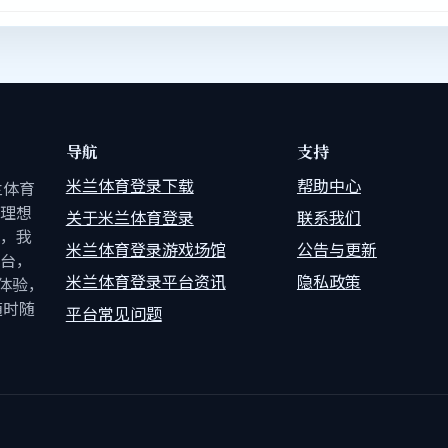
导航
支持
米兰体育登录下载
帮助中心
兰体育
理想
关于米兰体育登录
联系我们
，我
米兰体育登录游戏场馆
公告与更新
台，
米兰体育登录平台资讯
隐私政策
体验，
随时随
平台常见问题