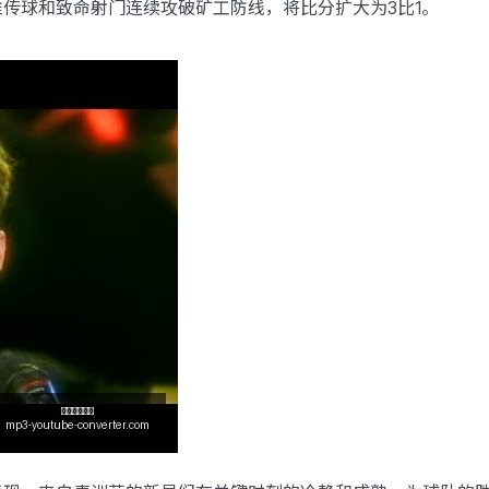
传球和致命射门连续攻破矿工防线，将比分扩大为3比1。