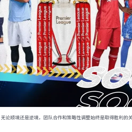
：无论顺境还是逆境，团队合作和策略性调整始终是取得胜利的