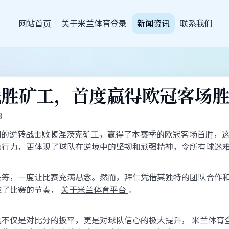
网站首页
关于米兰体育登录
新闻资讯
联系我们
转战胜矿工，首度赢得欧冠客场
3
1的逆转战击败顿涅茨克矿工，赢得了本赛季的欧冠客场首胜，
执行力，更体现了球队在逆境中的坚韧和顽强精神，令所有球迷
头筹，一度让比赛充满悬念。然而，拜仁凭借其独特的团队合作
控了比赛的节奏，
关于米兰体育平台
。
这不仅是对比分的扳平，更是对球队信心的极大提升，
米兰体育