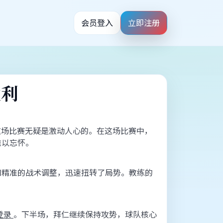
会员登入
立即注册
胜利
这场比赛无疑是激动人心的。在这场比赛中，
难以忘怀。
和精准的战术调整，迅速扭转了局势。教练的
登录
。下半场，拜仁继续保持攻势，球队核心