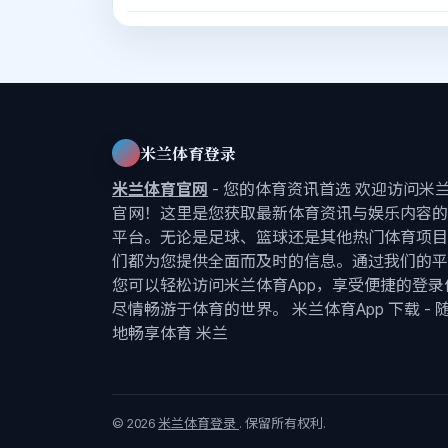
米兰体育登录
米兰体育官网
- 您的体育资讯首选 欢迎访问米
官网！这里是您获取最新体育资讯与娱乐内容的
平台。无论是足球、篮球还是其他热门体育项目
们都为您提供全面而及时的信息。通过我们的平
您可以轻松访问米兰体育App，享受便捷的登录
尽情畅游于体育的世界。 米兰体育App 下载 - 
地畅享体育 米兰
© 2026
米兰体育登录
. 保留所有权利.