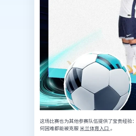
这场比赛也为其他参赛队伍提供了宝贵经验
何困难都能被克服
米兰体育入口
。