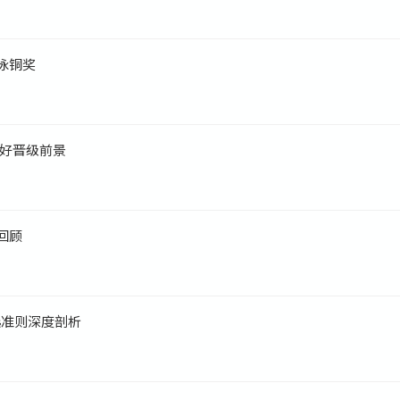
泳铜奖
好晋级前景
间回顾
选准则深度剖析