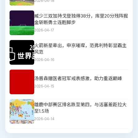
2026-04-18
威少三双加持戈登独得38分，库里20分残阵掘
金斩断勇士连胜脚步
2026-04-17
火箭新星辈出，申京璀璨，范弗利特彰显霸主
风范
2026-04-16
汤普森赠医者冠军戒表感激，助力重返巅峰
2026-04-15
雄鹿中部赛区排名跌至第四，与活塞差距拉大
至1.5场
2026-04-14