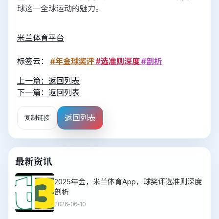
球这一全球运动的魅力。
米兰体育平台
标签云：
#年金球奖评
#选准则深度
#剖析
上一篇：返回列表
下一篇：返回列表
返回列表
复制链接
最新资讯
2025年金，米兰体育App，球奖评选准则深度
剖析
2026-06-10