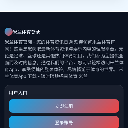
米兰体育登录
米兰体育官网
- 您的体育资讯首选 欢迎访问米兰体育官
网！这里是您获取最新体育资讯与娱乐内容的理想平台。无
论是足球、篮球还是其他热门体育项目，我们都为您提供全
面而及时的信息。通过我们的平台，您可以轻松访问米兰体
育App，享受便捷的登录体验，尽情畅游于体育的世界。 米
兰体育App 下载 - 随时随地畅享体育 米兰
用户入口
立即注册
登录账号