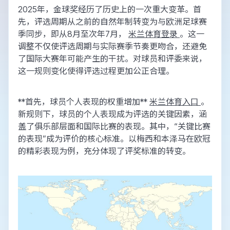
2025年，金球奖经历了历史上的一次重大变革。首
先，评选周期从之前的自然年制转变为与欧洲足球赛
季同步，即从8月至次年7月，
米兰体育登录
。这一
调整不仅使评选周期与实际赛季节奏更吻合，还避免
了国际大赛年可能产生的干扰。对球员和评委来说，
这一规则变化使得评选过程更加公正合理。
**首先，球员个人表现的权重增加**
米兰体育入口
。
新规则下，球员的个人表现成为评选的关键因素，涵
盖了俱乐部层面和国际比赛的表现。其中，“关键比赛
的表现”成为评价的核心标准。以梅西和本泽马在欧冠
的精彩表现为例，充分体现了评奖标准的转变。