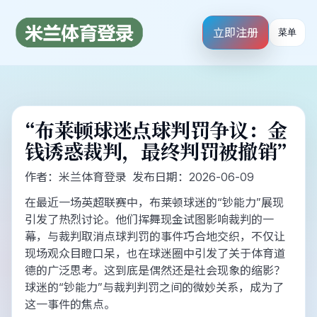
立即注册
菜单
“布莱顿球迷点球判罚争议：金
钱诱惑裁判，最终判罚被撤销”
作者：米兰体育登录 发布日期：2026-06-09
在最近一场英超联赛中，布莱顿球迷的“钞能力”展现
引发了热烈讨论。他们挥舞现金试图影响裁判的一
幕，与裁判取消点球判罚的事件巧合地交织，不仅让
现场观众目瞪口呆，也在球迷圈中引发了关于体育道
德的广泛思考。这到底是偶然还是社会现象的缩影？
球迷的“钞能力”与裁判判罚之间的微妙关系，成为了
这一事件的焦点。