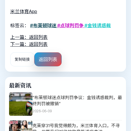
米兰体育App
标签云：
#布莱顿球迷
#点球判罚争
#金钱诱惑裁
上一篇：返回列表
下一篇：返回列表
返回列表
复制链接
最新资讯
“布莱顿球迷点球判罚争议：金钱诱惑裁判，最
终判罚被撤销”
2026-06-09
克莱穿31号我觉得颇为，米兰体育入口，不寻