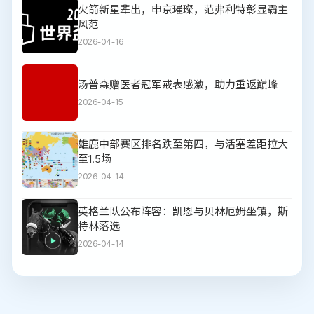
火箭新星辈出，申京璀璨，范弗利特彰显霸主
风范
2026-04-16
汤普森赠医者冠军戒表感激，助力重返巅峰
2026-04-15
雄鹿中部赛区排名跌至第四，与活塞差距拉大
至1.5场
2026-04-14
英格兰队公布阵容：凯恩与贝林厄姆坐镇，斯
特林落选
2026-04-14