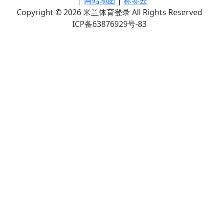
|
网站地图
|
标签云
Copyright © 2026 米兰体育登录 All Rights Reserved
ICP备63876929号-83