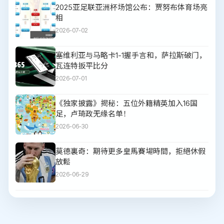
2025亚足联亚洲杯场馆公布：贾努布体育场亮
相
2026-07-02
塞维利亚与马略卡1-1握手言和，萨拉斯破门，
瓦连特扳平比分
2026-07-01
《独家披露》揭秘：五位外籍精英加入16国
足，卢琦政无缘名单！
2026-06-30
莫德裏奇：期待更多皇馬賽場時間，拒絕休假
放鬆
2026-06-29