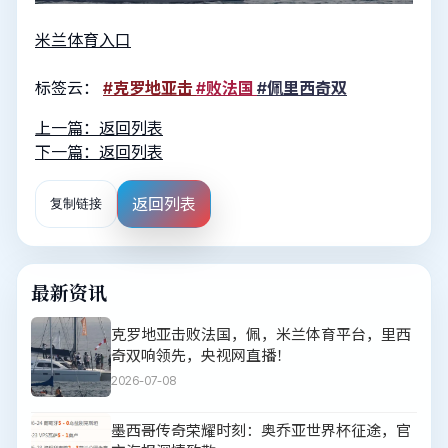
米兰体育入口
标签云：
#克罗地亚击
#败法国
#佩里西奇双
上一篇：返回列表
下一篇：返回列表
返回列表
复制链接
最新资讯
克罗地亚击败法国，佩，米兰体育平台，里西
奇双响领先，央视网直播！
2026-07-08
墨西哥传奇荣耀时刻：奥乔亚世界杯征途，官