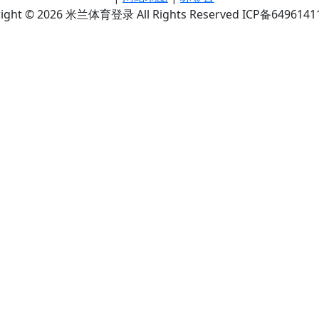
right © 2026 米兰体育登录 All Rights Reserved ICP备6496141