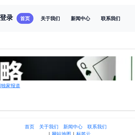
登录
首页
关于我们
新闻中心
联系我们
网独家报道
首页
关于我们
新闻中心
联系我们
|
网站地图
|
标签云