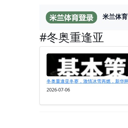
米兰体育
#冬奥重逢亚
冬奥重逢亚冬赛，激情冰雪再燃，新华
2026-07-06