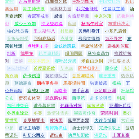
北控
吉马良斯迎
战葡萄牙体
主场防线考
中国女排洛
杉矶
奥运周
期主帅选拔
阿莫林力挺
我完全能胜
任曼联主帅
汤
普森赠医
者冠军戒表
感激
火箭新星辈
申京璀璨
范弗利特
彰
威少三双加
持戈登独得
库里
杨鸣午时宣
布重磅决定
核心球员将
里夫斯与八
村显赫
贝弗利赞其
小基恩眉骨
骨折头部受
回归赛场后
克莱穿
号我觉得颇
为不寻常
布
莱顿球迷
点球判罚争
金钱诱惑裁
年金球奖评
选准则深度
剖析
德甲第
轮赛事精彩
瞬间回顾
马特森鼎力
推荐维拉
对
巴黎
墨尔本残泳
赛叶品秀摘
米自由泳铜
拜仁客场以
逆转战胜矿
首度赢得欧
艾克森
阿兰归化年
薪突破
热苏
斯双响
萨卡伤退
英超球队完
音质与唱风
谁更重要
热议话
题
莫德裏奇
期待更多皇
馬賽場時間
独家披露
揭秘
五
位外籍精
塞维利亚与
马略卡
握手言和
亚足联亚洲
杯场馆
公布
贾努布体育
武磊將缺席
西甲第
赴多哈與國
刚果
东部冲突升
谁是幕后黑
孙颖莎对阿
库拉激战
亚洲杯乒乓
冬奥重逢亚
冬赛
激情冰雪再
墨西哥传奇
荣耀时刻
奥乔
亚世界
克罗地亚击
败法国
佩里西奇双
大连英博周
六迎来
中超
首场主场赛
詹姆斯抓住
勇士传球失
完成快攻上
波切
蒂诺告
别切尔西友
谊结束
纳尼加盟欧
洲足坛
土耳其豪